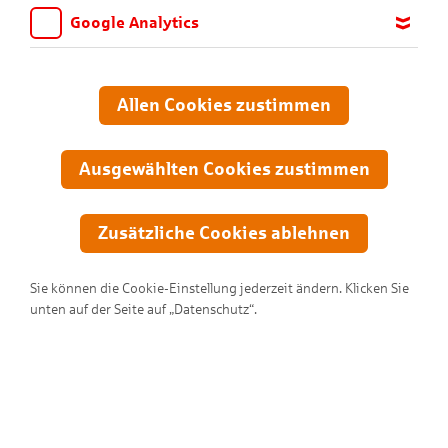
Google Analytics
Wir möchten wissen, für welche Inhalte und Seiten die Kinder
sich interessieren, damit wir das Angebot auf KNAX.de stetig
anpassen und verbessern können. Aus diesem Grund nutzen wir
Allen Cookies zustimmen
Google Analytics. Dieses Werkzeug erfasst die Seitenaufrufe zu
anonymen Statistikzwecken. Ihre IP-Adresse wird vor der
Übertragung anonymisiert.
Ausgewählten Cookies zustimmen
Zusätzliche Cookies ablehnen
Sie können die Cookie-Einstellung jederzeit ändern. Klicken Sie
unten auf der Seite auf „Datenschutz“.