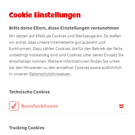
Cookie Einstellungen
Menü
Bitte deine Eltern, diese Einstellungen vorzunehmen
Wir setzen auf KNAX.de Cookies und Werkzeuge ein. So stellen
wir sicher, dass unsere Internetseite gut aussieht und
funktioniert. Dazu zählen Cookies, die für den Betrieb der Seite
unbedingt notwendig sind und Cookies, über deren Einsatz Sie
entscheiden können. Weitere Informationen finden Sie unten
Ein verrückter Geburtstag
bei den Hinweisen zu den einzelnen Cookies sowie ausführlich
in unseren
Datenschutzhinweisen
.
Technische Cookies
Basisfunktionen
Diese Cookies sind notwendig, um die Basisfunktionen unserer
Webseite KNAX.de zu ermöglichen, daher müssen diese immer
Tracking Cookies
aktiviert sein.