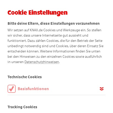
Cookie Einstellungen
Menü
Bitte deine Eltern, diese Einstellungen vorzunehmen
Wir setzen auf KNAX.de Cookies und Werkzeuge ein. So stellen
wir sicher, dass unsere Internetseite gut aussieht und
funktioniert. Dazu zählen Cookies, die für den Betrieb der Seite
unbedingt notwendig sind und Cookies, über deren Einsatz Sie
entscheiden können. Weitere Informationen finden Sie unten
bei den Hinweisen zu den einzelnen Cookies sowie ausführlich
in unseren
Datenschutzhinweisen
.
Zeichenkurs mit Pierre
Technische Cookies
Basisfunktionen
Diese Cookies sind notwendig, um die Basisfunktionen unserer
Webseite KNAX.de zu ermöglichen, daher müssen diese immer
Tracking Cookies
aktiviert sein.