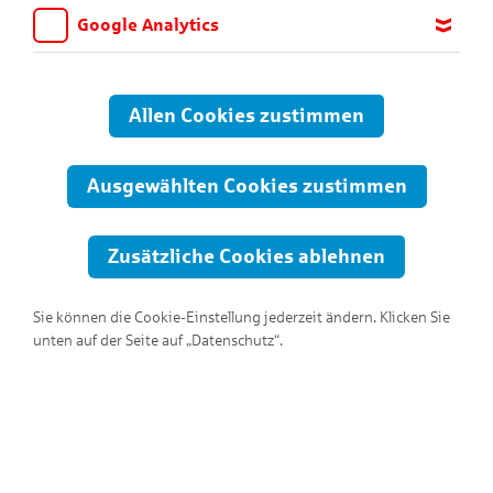
Google Analytics
Wir möchten wissen, für welche Inhalte und Seiten die Kinder
sich interessieren, damit wir das Angebot auf KNAX.de stetig
anpassen und verbessern können. Aus diesem Grund nutzen wir
Allen Cookies zustimmen
Google Analytics. Dieses Werkzeug erfasst die Seitenaufrufe zu
anonymen Statistikzwecken. Ihre IP-Adresse wird vor der
Übertragung anonymisiert.
Ausgewählten Cookies zustimmen
Zusätzliche Cookies ablehnen
Sie können die Cookie-Einstellung jederzeit ändern. Klicken Sie
unten auf der Seite auf „Datenschutz“.
Hallo, ich bin Pomm-Friedel!