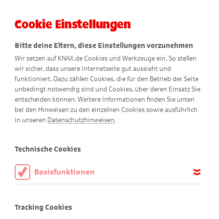
Cookie Einstellungen
Menü
Bitte deine Eltern, diese Einstellungen vorzunehmen
Wir setzen auf KNAX.de Cookies und Werkzeuge ein. So stellen
wir sicher, dass unsere Internetseite gut aussieht und
funktioniert. Dazu zählen Cookies, die für den Betrieb der Seite
unbedingt notwendig sind und Cookies, über deren Einsatz Sie
entscheiden können. Weitere Informationen finden Sie unten
bei den Hinweisen zu den einzelnen Cookies sowie ausführlich
in unseren
Datenschutzhinweisen
.
Pomm-Friedel
Technische Cookies
Basisfunktionen
Diese Cookies sind notwendig, um die Basisfunktionen unserer
Webseite KNAX.de zu ermöglichen, daher müssen diese immer
Tracking Cookies
aktiviert sein.