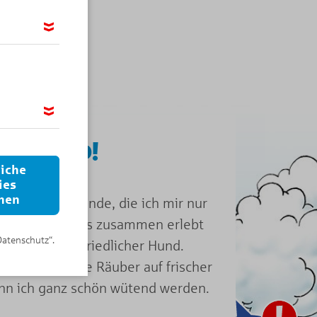
möglichen,
ir das
bin Nero!
 wir Google
 IP-Adresse
liche
ies
nen
ie besten Freunde, die ich mir nur
s wir schon alles zusammen erlebt
Datenschutz“.
 ich ein ganz friedlicher Hund.
Braun
und seine Räuber auf frischer
ann ich ganz schön wütend werden.