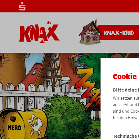
KNAX-Klub
Cookie 
Bitte deine
Wir setzen au
aussieht und 
sind und Cook
bei den Hinwe
Technische 