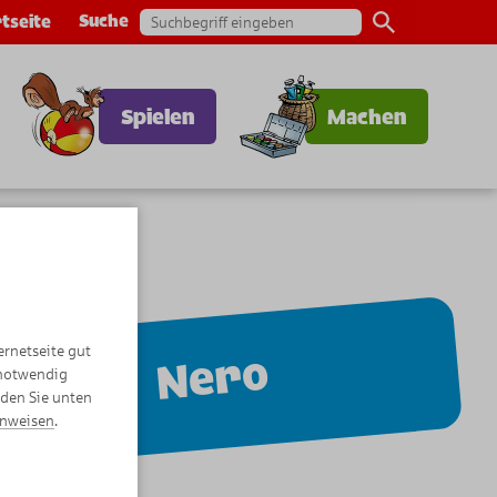
Suche
tseite
Spielen
Machen
ernetseite gut
Nero
 notwendig
nden Sie unten
inweisen
.