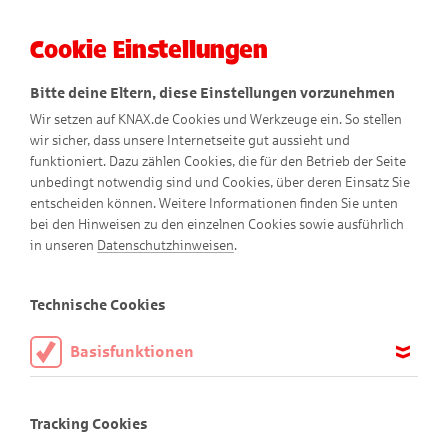
Cookie Einstellungen
Menü
Bitte deine Eltern, diese Einstellungen vorzunehmen
Wir setzen auf KNAX.de Cookies und Werkzeuge ein. So stellen
wir sicher, dass unsere Internetseite gut aussieht und
funktioniert. Dazu zählen Cookies, die für den Betrieb der Seite
unbedingt notwendig sind und Cookies, über deren Einsatz Sie
entscheiden können. Weitere Informationen finden Sie unten
Nutzungsbedingungen
KNAX-
bei den Hinweisen zu den einzelnen Cookies sowie ausführlich
in unseren
Datenschutzhinweisen
.
Website
Technische Cookies
Basisfunktionen
Die KNAX-Website richtet sich an Kinder im Alter von 6-10
Diese Cookies sind notwendig, um die Basisfunktionen unserer
Jahre
Webseite KNAX.de zu ermöglichen, daher müssen diese immer
Tracking Cookies
aktiviert sein.