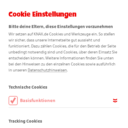
Cookie Einstellungen
Menü
Bitte deine Eltern, diese Einstellungen vorzunehmen
Wir setzen auf KNAX.de Cookies und Werkzeuge ein. So stellen
wir sicher, dass unsere Internetseite gut aussieht und
funktioniert. Dazu zählen Cookies, die für den Betrieb der Seite
unbedingt notwendig sind und Cookies, über deren Einsatz Sie
entscheiden können. Weitere Informationen finden Sie unten
bei den Hinweisen zu den einzelnen Cookies sowie ausführlich
Nero-Kekse
in unseren
Datenschutzhinweisen
.
Technische Cookies
Basisfunktionen
Diese Cookies sind notwendig, um die Basisfunktionen unserer
Webseite KNAX.de zu ermöglichen, daher müssen diese immer
Tracking Cookies
aktiviert sein.