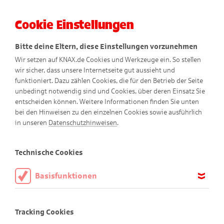
Cookie Einstellungen
Menü
Bitte deine Eltern, diese Einstellungen vorzunehmen
Wir setzen auf KNAX.de Cookies und Werkzeuge ein. So stellen
wir sicher, dass unsere Internetseite gut aussieht und
funktioniert. Dazu zählen Cookies, die für den Betrieb der Seite
unbedingt notwendig sind und Cookies, über deren Einsatz Sie
entscheiden können. Weitere Informationen finden Sie unten
bei den Hinweisen zu den einzelnen Cookies sowie ausführlich
Pierre Kattuns
Natur
in unseren
Datenschutzhinweisen
.
mandalas
Technische Cookies
Basisfunktionen
Diese Cookies sind notwendig, um die Basisfunktionen unserer
Webseite KNAX.de zu ermöglichen, daher müssen diese immer
Tracking Cookies
aktiviert sein.