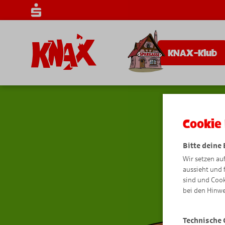
KNAX-Klub
Cookie 
Bitte deine
Wir setzen au
aussieht und 
sind und Cook
bei den Hinwe
Technische 