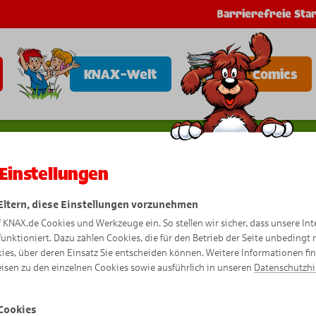
Barrierefreie Star
KNAX-Welt
Comics
Einstellungen
 Eltern, diese Einstellungen vorzunehmen
G
n
k
el
R
e
n
p
o
f KNAX.de Cookies und Werkzeuge ein. So stellen wir sicher, dass unsere Int
funktioniert. Dazu zählen Cookies, die für den Betrieb der Seite unbedingt
ies, über deren Einsatz Sie entscheiden können. Weitere Informationen fi
isen zu den einzelnen Cookies sowie ausführlich in unseren
Datenschutzh
Cookies