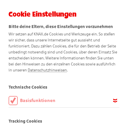
Cookie Einstellungen
Menü
Bitte deine Eltern, diese Einstellungen vorzunehmen
Wir setzen auf KNAX.de Cookies und Werkzeuge ein. So stellen
wir sicher, dass unsere Internetseite gut aussieht und
funktioniert. Dazu zählen Cookies, die für den Betrieb der Seite
unbedingt notwendig sind und Cookies, über deren Einsatz Sie
entscheiden können. Weitere Informationen finden Sie unten
bei den Hinweisen zu den einzelnen Cookies sowie ausführlich
Gantenkiel erklärt
in unseren
Datenschutzhinweisen
.
Wie Kinder in aller Welt sparen
Technische Cookies
Basisfunktionen
Diese Cookies sind notwendig, um die Basisfunktionen unserer
Webseite KNAX.de zu ermöglichen, daher müssen diese immer
Tracking Cookies
aktiviert sein.