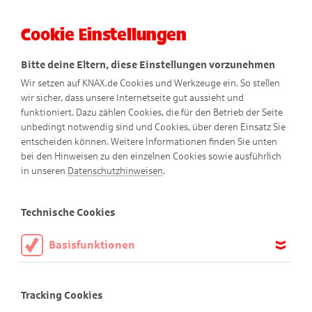
Cookie Einstellungen
Menü
Bitte deine Eltern, diese Einstellungen vorzunehmen
Wir setzen auf KNAX.de Cookies und Werkzeuge ein. So stellen
wir sicher, dass unsere Internetseite gut aussieht und
funktioniert. Dazu zählen Cookies, die für den Betrieb der Seite
unbedingt notwendig sind und Cookies, über deren Einsatz Sie
entscheiden können. Weitere Informationen finden Sie unten
Tierisches Geheimnis
bei den Hinweisen zu den einzelnen Cookies sowie ausführlich
in unseren
Datenschutzhinweisen
.
Comic
Technische Cookies
Basisfunktionen
Diese Cookies sind notwendig, um die Basisfunktionen unserer
Webseite KNAX.de zu ermöglichen, daher müssen diese immer
Tracking Cookies
aktiviert sein.