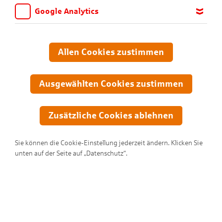
Google Analytics
Wir möchten wissen, für welche Inhalte und Seiten die Kinder
sich interessieren, damit wir das Angebot auf KNAX.de stetig
anpassen und verbessern können. Aus diesem Grund nutzen wir
Allen Cookies zustimmen
Google Analytics. Dieses Werkzeug erfasst die Seitenaufrufe zu
anonymen Statistikzwecken. Ihre IP-Adresse wird vor der
Übertragung anonymisiert.
Ausgewählten Cookies zustimmen
Zusätzliche Cookies ablehnen
Sie können die Cookie-Einstellung jederzeit ändern. Klicken Sie
unten auf der Seite auf „Datenschutz“.