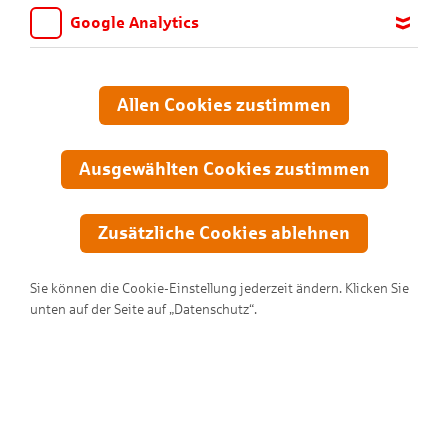
Google Analytics
Wir möchten wissen, für welche Inhalte und Seiten die Kinder
sich interessieren, damit wir das Angebot auf KNAX.de stetig
anpassen und verbessern können. Aus diesem Grund nutzen wir
Allen Cookies zustimmen
Google Analytics. Dieses Werkzeug erfasst die Seitenaufrufe zu
anonymen Statistikzwecken. Ihre IP-Adresse wird vor der
Übertragung anonymisiert.
Ausgewählten Cookies zustimmen
Zusätzliche Cookies ablehnen
Sie können die Cookie-Einstellung jederzeit ändern. Klicken Sie
unten auf der Seite auf „Datenschutz“.