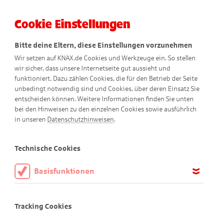
Cookie Einstellungen
Menü
Bitte deine Eltern, diese Einstellungen vorzunehmen
Wir setzen auf KNAX.de Cookies und Werkzeuge ein. So stellen
wir sicher, dass unsere Internetseite gut aussieht und
funktioniert. Dazu zählen Cookies, die für den Betrieb der Seite
unbedingt notwendig sind und Cookies, über deren Einsatz Sie
entscheiden können. Weitere Informationen finden Sie unten
bei den Hinweisen zu den einzelnen Cookies sowie ausführlich
Der Geldtransport
in unseren
Datenschutzhinweisen
.
Comic
Technische Cookies
Basisfunktionen
Diese Cookies sind notwendig, um die Basisfunktionen unserer
Webseite KNAX.de zu ermöglichen, daher müssen diese immer
Tracking Cookies
aktiviert sein.