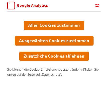
Google Analytics
Wir möchten wissen, für welche Inhalte und Seiten die Kinder
sich interessieren, damit wir das Angebot auf KNAX.de stetig
anpassen und verbessern können. Aus diesem Grund nutzen wir
Allen Cookies zustimmen
Google Analytics. Dieses Werkzeug erfasst die Seitenaufrufe zu
anonymen Statistikzwecken. Ihre IP-Adresse wird vor der
Übertragung anonymisiert.
Ausgewählten Cookies zustimmen
Zusätzliche Cookies ablehnen
Sie können die Cookie-Einstellung jederzeit ändern. Klicken Sie
unten auf der Seite auf „Datenschutz“.