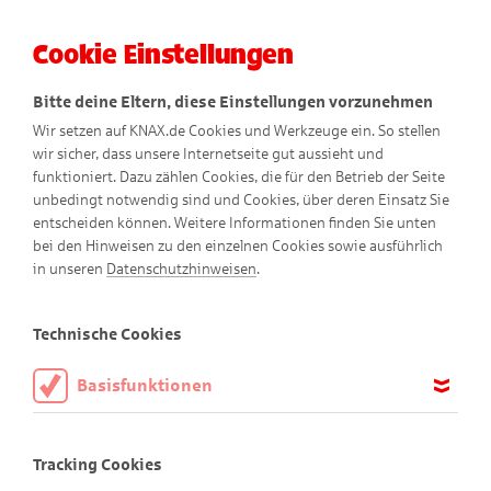
Cookie Einstellungen
Menü
Bitte deine Eltern, diese Einstellungen vorzunehmen
Wir setzen auf KNAX.de Cookies und Werkzeuge ein. So stellen
wir sicher, dass unsere Internetseite gut aussieht und
funktioniert. Dazu zählen Cookies, die für den Betrieb der Seite
unbedingt notwendig sind und Cookies, über deren Einsatz Sie
entscheiden können. Weitere Informationen finden Sie unten
Ein Fall für Didi und Dodo
bei den Hinweisen zu den einzelnen Cookies sowie ausführlich
in unseren
Datenschutzhinweisen
.
Comic
Technische Cookies
Basisfunktionen
Diese Cookies sind notwendig, um die Basisfunktionen unserer
Webseite KNAX.de zu ermöglichen, daher müssen diese immer
Tracking Cookies
aktiviert sein.