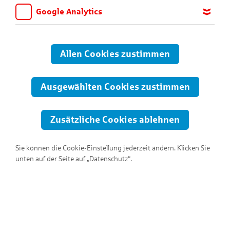
Google Analytics
Wir möchten wissen, für welche Inhalte und Seiten die Kinder
sich interessieren, damit wir das Angebot auf KNAX.de stetig
anpassen und verbessern können. Aus diesem Grund nutzen wir
Allen Cookies zustimmen
Google Analytics. Dieses Werkzeug erfasst die Seitenaufrufe zu
anonymen Statistikzwecken. Ihre IP-Adresse wird vor der
Übertragung anonymisiert.
Ausgewählten Cookies zustimmen
Zusätzliche Cookies ablehnen
Sie können die Cookie-Einstellung jederzeit ändern. Klicken Sie
unten auf der Seite auf „Datenschutz“.
Hallo, ich bin Ringo!