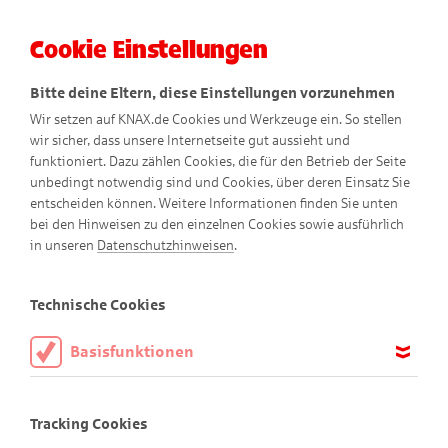
Cookie Einstellungen
Menü
Bitte deine Eltern, diese Einstellungen vorzunehmen
Wir setzen auf KNAX.de Cookies und Werkzeuge ein. So stellen
wir sicher, dass unsere Internetseite gut aussieht und
funktioniert. Dazu zählen Cookies, die für den Betrieb der Seite
unbedingt notwendig sind und Cookies, über deren Einsatz Sie
entscheiden können. Weitere Informationen finden Sie unten
bei den Hinweisen zu den einzelnen Cookies sowie ausführlich
in unseren
Datenschutzhinweisen
.
Ringo
Technische Cookies
Basisfunktionen
Diese Cookies sind notwendig, um die Basisfunktionen unserer
Webseite KNAX.de zu ermöglichen, daher müssen diese immer
Tracking Cookies
aktiviert sein.