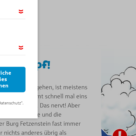
möglichen,
ir das
 bin Mampf!
 wir Google
 IP-Adresse
liche
ies
nen
 Raubzüge zu gehen, ist meistens
nd man bekommt schnell mal eins
Datenschutz“.
en KNAXianern. Das nervt! Aber
mer Hunger habe und die
r Burg Fetzenstein fast immer
ar nichts anderes übrig als