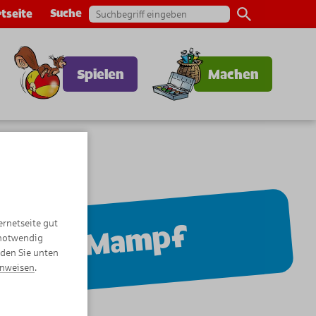
Suche
tseite
Spielen
Machen
ernetseite gut
Mampf
 notwendig
nden Sie unten
inweisen
.