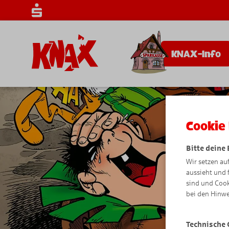
KNAX-Info
Cookie 
Bitte deine
Wir setzen au
aussieht und 
sind und Cook
bei den Hinwe
Technische 