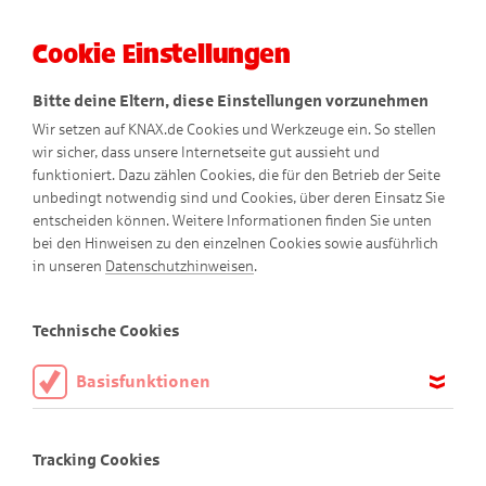
Cookie Einstellungen
Menü
Bitte deine Eltern, diese Einstellungen vorzunehmen
Wir setzen auf KNAX.de Cookies und Werkzeuge ein. So stellen
wir sicher, dass unsere Internetseite gut aussieht und
funktioniert. Dazu zählen Cookies, die für den Betrieb der Seite
unbedingt notwendig sind und Cookies, über deren Einsatz Sie
entscheiden können. Weitere Informationen finden Sie unten
bei den Hinweisen zu den einzelnen Cookies sowie ausführlich
Dodos Lesezeichen
in unseren
Datenschutzhinweisen
.
Technische Cookies
Basisfunktionen
Diese Cookies sind notwendig, um die Basisfunktionen unserer
Webseite KNAX.de zu ermöglichen, daher müssen diese immer
Tracking Cookies
aktiviert sein.