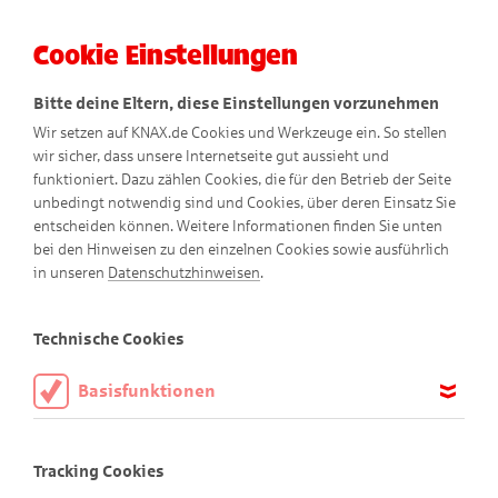
Cookie Einstellungen
Menü
Bitte deine Eltern, diese Einstellungen vorzunehmen
Wir setzen auf KNAX.de Cookies und Werkzeuge ein. So stellen
wir sicher, dass unsere Internetseite gut aussieht und
funktioniert. Dazu zählen Cookies, die für den Betrieb der Seite
unbedingt notwendig sind und Cookies, über deren Einsatz Sie
entscheiden können. Weitere Informationen finden Sie unten
Zauber-Regenbogen
bei den Hinweisen zu den einzelnen Cookies sowie ausführlich
in unseren
Datenschutzhinweisen
.
Technische Cookies
Basisfunktionen
Diese Cookies sind notwendig, um die Basisfunktionen unserer
Webseite KNAX.de zu ermöglichen, daher müssen diese immer
Tracking Cookies
aktiviert sein.