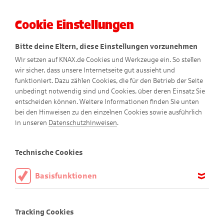
Cookie Einstellungen
Menü
Bitte deine Eltern, diese Einstellungen vorzunehmen
Wir setzen auf KNAX.de Cookies und Werkzeuge ein. So stellen
wir sicher, dass unsere Internetseite gut aussieht und
funktioniert. Dazu zählen Cookies, die für den Betrieb der Seite
unbedingt notwendig sind und Cookies, über deren Einsatz Sie
entscheiden können. Weitere Informationen finden Sie unten
bei den Hinweisen zu den einzelnen Cookies sowie ausführlich
Konfetti-Kanone
in unseren
Datenschutzhinweisen
.
Technische Cookies
Basisfunktionen
Lass Konfetti regnen!
Diese Cookies sind notwendig, um die Basisfunktionen unserer
Manchmal freut man sich so sehr, dass Jubeln einfach nicht
Webseite KNAX.de zu ermöglichen, daher müssen diese immer
Tracking Cookies
mehr reicht. Mit der Konfetti-Kanone kannst du bunte
aktiviert sein.