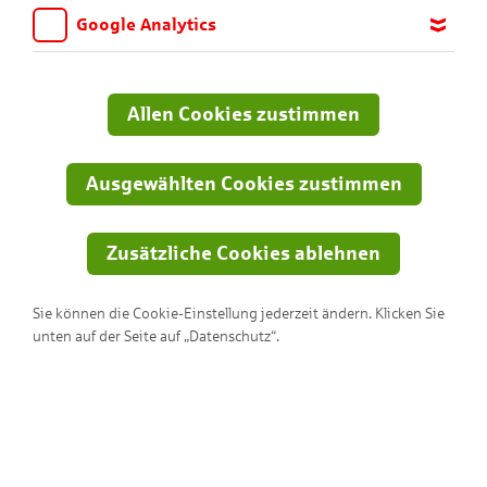
Freudenknaller starten… Viel Spaß beim Nachbasteln!
Google Analytics
Wir möchten wissen, für welche Inhalte und Seiten die Kinder
Du brauchst:
sich interessieren, damit wir das Angebot auf KNAX.de stetig
anpassen und verbessern können. Aus diesem Grund nutzen wir
Allen Cookies zustimmen
Google Analytics. Dieses Werkzeug erfasst die Seitenaufrufe zu
anonymen Statistikzwecken. Ihre IP-Adresse wird vor der
Übertragung anonymisiert.
Ausgewählten Cookies zustimmen
Zusätzliche Cookies ablehnen
Sie können die Cookie-Einstellung jederzeit ändern. Klicken Sie
unten auf der Seite auf „Datenschutz“.