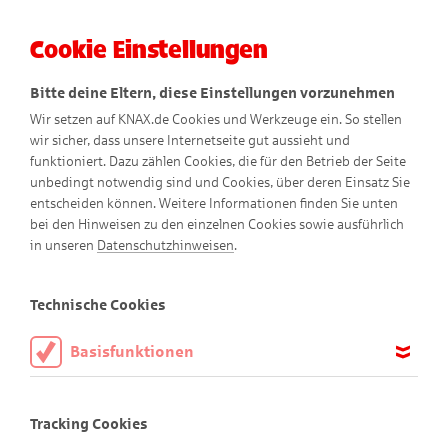
Barrierefreie
Impressum
Datenschutz
Startseite
Cookie Einstellungen
Bitte deine Eltern, diese Einstellungen vorzunehmen
Wir setzen auf KNAX.de Cookies und Werkzeuge ein. So stellen
wir sicher, dass unsere Internetseite gut aussieht und
funktioniert. Dazu zählen Cookies, die für den Betrieb der Seite
unbedingt notwendig sind und Cookies, über deren Einsatz Sie
entscheiden können. Weitere Informationen finden Sie unten
bei den Hinweisen zu den einzelnen Cookies sowie ausführlich
in unseren
Datenschutzhinweisen
.
Technische Cookies
Die KNAX-Taschengeld-App
Basisfunktionen
Taschengeld. Einfach. Sicher. Digital.
Diese Cookies sind notwendig, um die Basisfunktionen unserer
Webseite KNAX.de zu ermöglichen, daher müssen diese immer
Tracking Cookies
aktiviert sein.